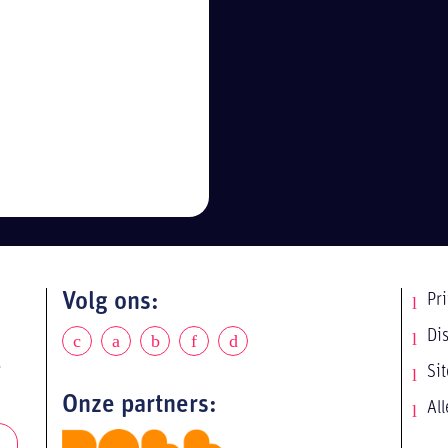
Volg ons:
Pr
Di
e
Si
Onze partners:
All