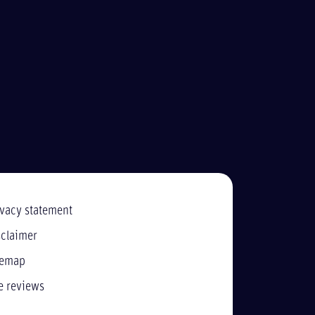
ivacy statement
sclaimer
temap
e reviews