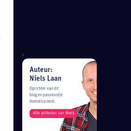
;
Auteur:
Niels Laan
Oprichter van dit
blog en passievolle
domotica nerd.
Alle artikelen van Niels