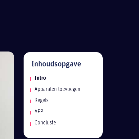
Inhoudsopgave
Intro
Apparaten toevoegen
Regels
APP
Conclusie