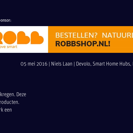
onsor:
05 mei 2016 |
Niels Laan
|
Devolo
,
Smart Home Hubs
,
ekregen. Deze
producten.
rk een