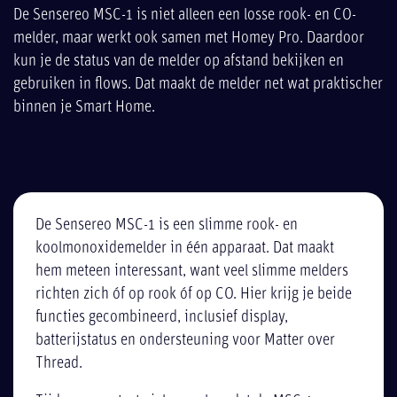
De Sensereo MSC-1 is niet alleen een losse rook- en CO-
melder, maar werkt ook samen met Homey Pro. Daardoor
kun je de status van de melder op afstand bekijken en
gebruiken in flows. Dat maakt de melder net wat praktischer
binnen je Smart Home.
De Sensereo MSC-1 is een slimme rook- en
koolmonoxidemelder in één apparaat. Dat maakt
hem meteen interessant, want veel slimme melders
richten zich óf op rook óf op CO. Hier krijg je beide
functies gecombineerd, inclusief display,
batterijstatus en ondersteuning voor Matter over
Thread.