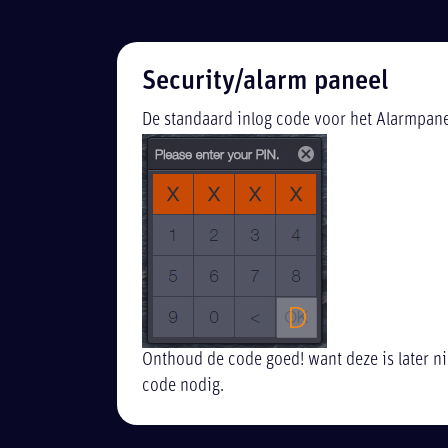
Security/alarm paneel
De standaard inlog code voor het Alarmpanee
Onthoud de code goed! want deze is later ni
code nodig.