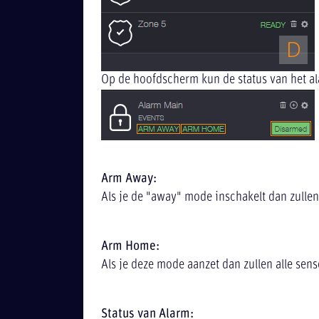
Op de hoofdscherm kun de status van het al
Arm Away:
Als je de "away" mode inschakelt dan zullen
Arm Home:
Als je deze mode aanzet dan zullen alle sens
Status van Alarm: