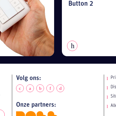
Button 2
Volg ons:
Pr
Di
e
Si
Onze partners:
All