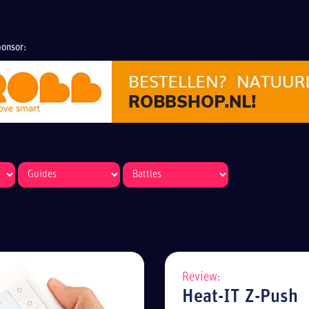
onsor:
Review:
Heat-IT Z-Push