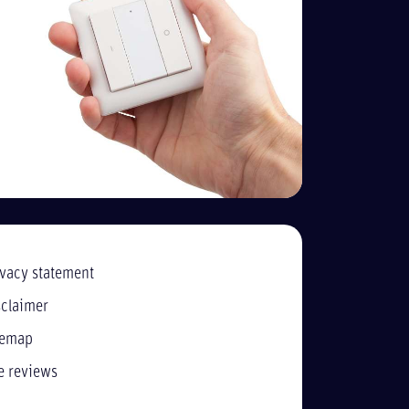
ivacy statement
sclaimer
temap
e reviews