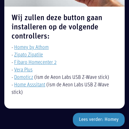
Wij zullen deze button gaan
installeren op de volgende
controllers:
-
Homey by Athom
-
Zipato Zipatile
-
Fibaro Homecenter 2
-
Vera Plus
-
Domoticz
(ism de Aeon Labs USB Z-Wave stick)
-
Home Asssitant
(ism de Aeon Labs USB Z-Wave
stick)
Lees verder: Homey