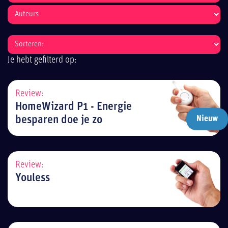
Je hebt gefilterd op:
Review:
HomeWizard P1 - Energie
besparen doe je zo
Nieuw
Review:
Youless