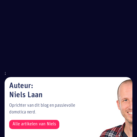
;
Auteur:
Niels Laan
Oprichter van dit blog en passievolle
domotica nerd.
Alle artikelen van Niels