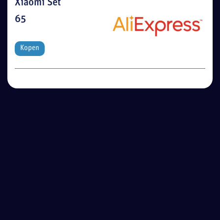
Xiaomi Set
65
Kopen