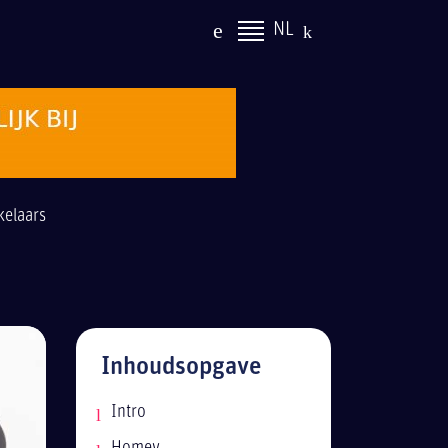
NL
elaars
Inhoudsopgave
Intro