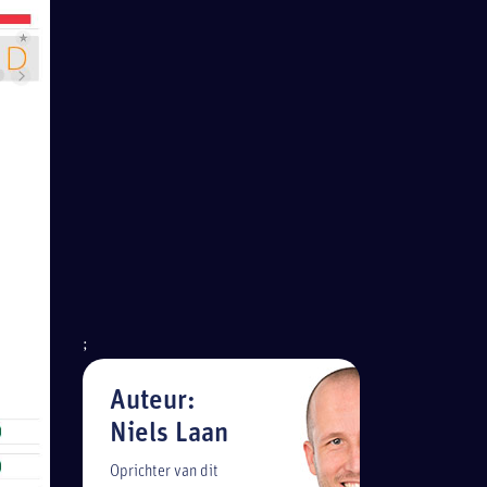
;
Auteur:
Niels Laan
Oprichter van dit