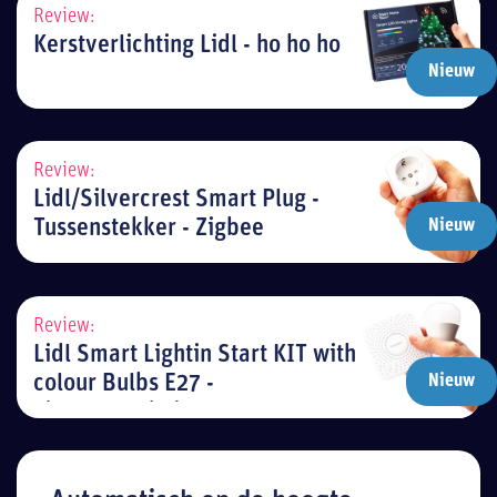
Review:
Kerstverlichting Lidl - ho ho ho
Nieuw
Review:
Lidl/Silvercrest Smart Plug -
Tussenstekker - Zigbee
Nieuw
Review:
Lidl Smart Lightin Start KIT with
colour Bulbs E27 -
Nieuw
LivarnoLux/SliverCrest