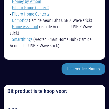
-
Homey by Athom
-
Fibaro Home Center 2
-
Fibaro Home Center 2
-
Domoticz
(ism de Aeon Labs USB Z-Wave stick)
-
Home Asssitant
(ism de Aeon Labs USB Z-Wave
stick)
-
Smartthings
(Aeotec Smart Home Hub) (ism de
Aeon Labs USB Z-Wave stick)
Lees verder: Homey
Dit product is te koop voor: