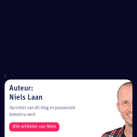
;
Auteur:
Niels Laan
Oprichter van dit blog en passievolle
domotica nerd.
Alle artikelen van Niels